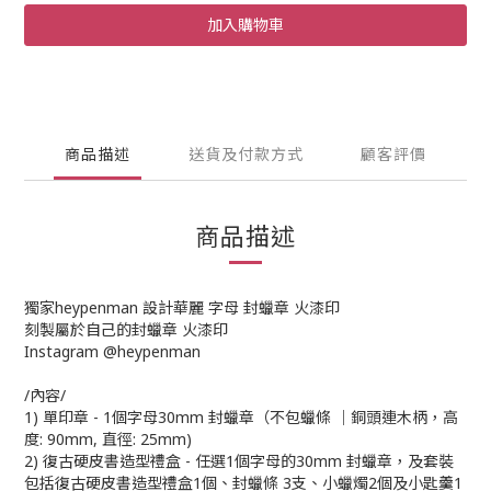
加入購物車
商品描述
送貨及付款方式
顧客評價
商品描述
獨家heypenman 設計華麗 字母 封蠟章 火漆印
刻製屬於自己的封蠟章 火漆印
Instagram @heypenman
/內容/
1) 單印章 - 1個字母30mm 封蠟章（不包蠟條 ｜銅頭連木柄，高
度: 90mm, 直徑: 25mm)
2) 復古硬皮書造型禮盒 - 任選1個字母的30mm 封蠟章，及套裝
包括復古硬皮書造型禮盒1個、封蠟條 3支、小蠟燭2個及小匙羹1