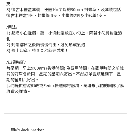
支。
3) 復古木禮盒套裝 - 任選1個字母的30mm 封蠟章，及套裝包括
復古木禮盒1個、封蠟條 3支、小蠟燭2個及小匙羹1支。
/用法/
1) 點燃小白蠟燭，剪一小塊封蠟放在小勺上，隔著小勺將封蠟溶
化
2) 封蠟溶掉之後請慢慢倒出，避免形成氣泡
3) 蓋上印章，待３０秒就完成啦！
/出貨時間/
每星期一早上9:00am (香港時間) 為截單時間，在截單時間之前確
認的訂單會於同一星期的星期六寄出。不然訂單會順延到下一星
期的星期六寄出。
我們提供香港郵政或Fedex快遞郵寄服務，請聯繫我們的團隊了解
收費及詳情。
關於Black Market