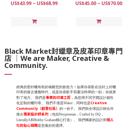
章 | 適合用於喜帖及公司邀
US$43.99 ~ US$68.99
US$45.00 ~ US$70.00
請卡
Black Market封蠟章及皮革印章專門
店 ｜We are Maker, Creative &
Community.
經典的密封蠟有助於喚醒您的創造力！如果你喜歡在信封上封蠟
印章的復古優雅時代，或是你喜歡手寫書法時禪的一刻；你就來
專業的印章工匠
對了地方。 我們是
，為您用不同字體設計個性
Creative
化定制封蠟印章。 我們不僅是Maker，同時也是
Community（創意社區）
的一份子。 我們與全球設計師合作
獨家設計師系列
推出
（包括Heypenman，Crafted by DQ，
個人
LiterallyA和Bobby Graham精心打造）。 我們獨家的設計和
化的貼心服務
是您最好的選擇。