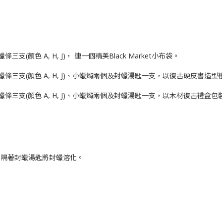
顏色 A, H, J)， 連一個精美Black Market小布袋。
條三支(顏色 A, H, J)、小蠟燭兩個及封蠟湯匙一支，以復古硬皮書造型
條三支(顏色 A, H, J)、小蠟燭兩個及封蠟湯匙一支，以木材復古禮盒包
，隔著封蠟湯匙將封蠟溶化。