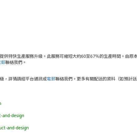
提供特快生產服務升級。此服務可縮短大約60至67％的生產時間。由原本
電郵
聯絡我們。
升級，詳情請經平台通訊或
電郵
聯絡我們。更多有關配送的資料（如預計送
n
t-and-design
uct-and-design