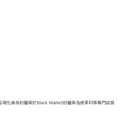
身為封蠟章於Black Market封蠟章及皮革印章專門店發