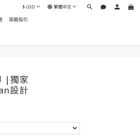
$
USD
繁體中文
題
草圖指引
 |獨家
man設計