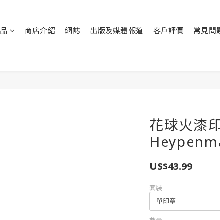
品
商店介紹
網誌
出版及媒體報道
客戶評價
常見問
花球火漆印
Heypen
US$43.99
套裝