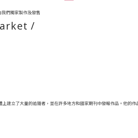
計，印章由我們獨家製作及發售
arket /
媒體上建立了大量的追隨者，並在許多地方和國家期刊中發報作品。他的作品現化