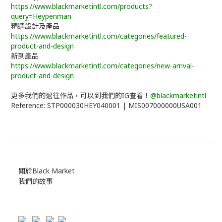
https://www.blackmarketintl.com/products?
query=Heypenman
精選設計及產品
https://www.blackmarketintl.com/categories/featured-
product-and-design
新到產品
https://www.blackmarketintl.com/categories/new-arrival-
product-and-design
更多我們的過往作品，可以到我們的IG查看！
@blackmarketintl
Reference: STP000030HEY040001 | MIS007000000USA001
關於Black Market
我們的故事