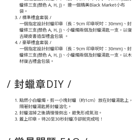
蠟條三支(顏色 A, H, J)， 連一個精美Black Market小布
袋。
/ 標準禮盒套裝 /
一個指定設計封蠟印章（長：9cm 印章呎吋：30mm)、封
蠟條三支(顏色 A, H, J)、小蠟燭兩個及封蠟湯匙一支，以復
古硬皮書造型禮盒包裝 。
/ 豪華禮盒套裝 /
一個指定設計封蠟印章（長：9cm 印章呎吋：30mm)、封
蠟條三支(顏色 A, H, J)、小蠟燭兩個及封蠟湯匙一支，以木
材復古禮盒包裝。
/ 封蠟章DIY /
點燃小白蠟燭，剪一小塊封蠟（約1cm）放在封蠟湯匙上，
隔著封蠟湯匙將封蠟溶化。
封蠟溶掉之後請慢慢倒出，避免形成氣泡。
蓋上印章，待20至30秒封蠟冷卻就完成啦！