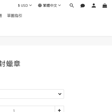
$
USD
繁體中文
題
草圖指引
 封蠟章