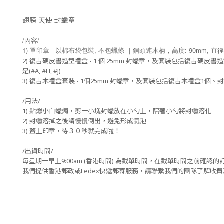
翅膀 天使 封蠟章
/內容/
1) 單印章 - 以棉布袋包裝, 不包蠟條 ｜銅頭連木柄，高度: 90mm, 直徑:
2) 復古硬皮書造型禮盒 - 1 個 25mm 封蠟章，及套裝包括復古硬
是(#A, #H, #J)
3) 復古木禮盒套裝 - 1個25mm 封蠟章，及套裝包括復古木禮盒1個、
/用法/
1) 點燃小白蠟燭，剪一小塊封蠟放在小勺上，隔著小勺將封蠟溶化
2) 封蠟溶掉之後請慢慢倒出，避免形成氣泡
3) 蓋上印章，待３０秒就完成啦！
/出貨時間/
每星期一早上9:00am (香港時間) 為截單時間，在截單時間之前
我們提供香港郵政或Fedex快遞郵寄服務，請聯繫我們的團隊了解收