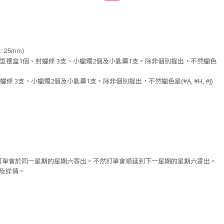
 25mm)
皮書造型禮盒1個、封蠟條 3支、小蠟燭2個及小匙羹1支。除非個別提出，不然
蠟色
封蠟條 3支、小蠟燭2個及小匙羹1支。
除非個別提出，不然
蠟色是(#A, #H, #J)
確認的訂單會於同一星期的星期六寄出。不然訂單會順延到下一星期的星期六寄出。
費及詳情。