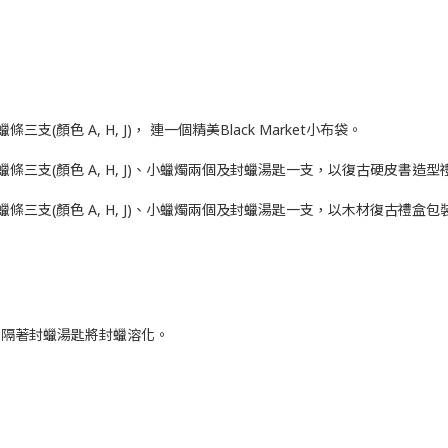
顏色 A, H, J)， 連一個精美Black Market小布袋。
條三支(顏色 A, H, J)、小蠟燭兩個及封蠟湯匙一支，以復古硬皮書造型
條三支(顏色 A, H, J)、小蠟燭兩個及封蠟湯匙一支，以木材復古禮盒包
，隔著封蠟湯匙將封蠟溶化。