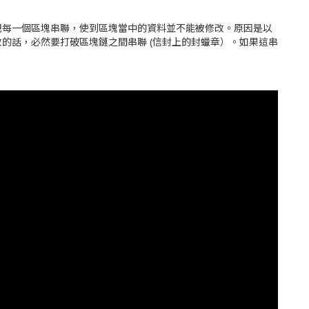
把每一個區塊串聯，使到區塊當中的資料並不能被修改。原因是以
的話，必然要打破區塊鏈之間串聯 (信封上的封蠟章）。如果這串
。