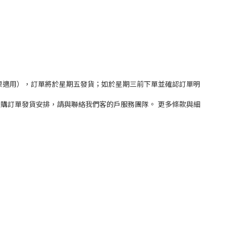
稿（如果適用），訂單將於星期五發貨；如於星期三前下單並確認訂單明
量採購訂單發貨安排，請與聯絡我們客的戶服務團隊。 更多條款與細