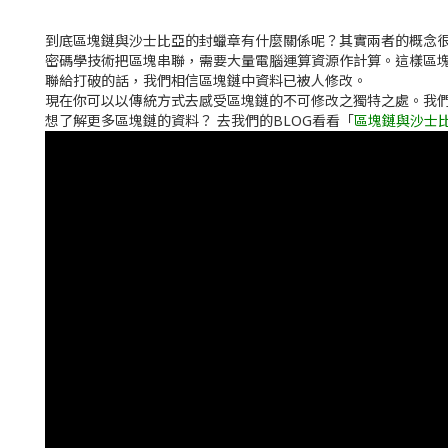
到底區塊鏈與沙士比亞的封蠟章有什麼關係呢？其實兩者的概念
密碼學技術把區塊串聯，需要大量電腦運算資源作計算。這樣區塊
聯給打破的話，我們相信區塊鏈中資料已被人修改。
現在你可以以傳統方式去感受區塊鏈的不可修改之獨特之處。我
想了解更多區塊鏈的資料？ 去我們的BLOG看看「
區塊鏈與沙士