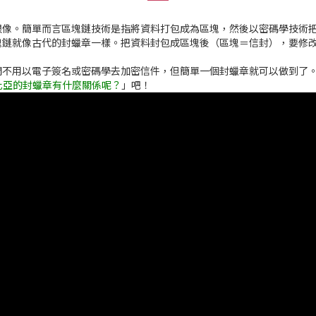
很像。簡單而言區塊鏈技術是指將資料打包成為區塊，然後以密碼學技術
鏈就像古代的封蠟章一樣。把資料封包成區塊後（區塊＝信封），要修改
們不用以電子簽名或密碼學去加密信件，但簡單一個封蠟章就可以做到了
比亞的封蠟章有什麼關係呢？
」吧！