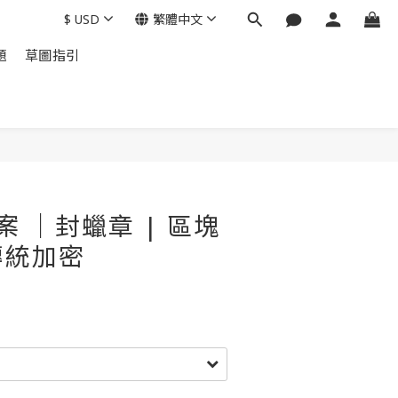
$
USD
繁體中文
題
草圖指引
圖案 ｜封蠟章 | 區塊
傳統加密