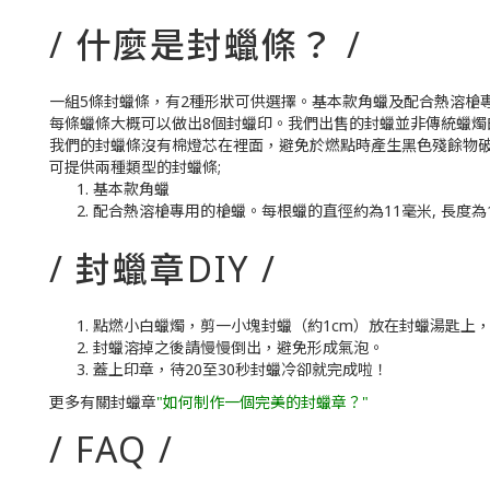
/ 什麼是封蠟條？ /
一組5條封蠟條，有2種形狀可供選擇。基本款角蠟及配合熱溶槍
每條蠟條大概可以做出8個封蠟印。我們出售的封蠟並非傳統蠟
我們的封蠟條沒有棉燈芯在裡面，避免於燃點時產生黑色殘餘物
可提供兩種類型的封蠟條;
基本款角蠟
配合熱溶槍專用的槍蠟。每根蠟的直徑約為11毫米, 長度為
/ 封蠟章DIY /
點燃小白蠟燭，剪一小塊封蠟（約1cm）放在封蠟湯匙上
封蠟溶掉之後請慢慢倒出，避免形成氣泡。
蓋上印章，待20至30秒封蠟冷卻就完成啦！
更多有關封蠟章
"如何制作一個完美的封蠟章？"
/ FAQ /