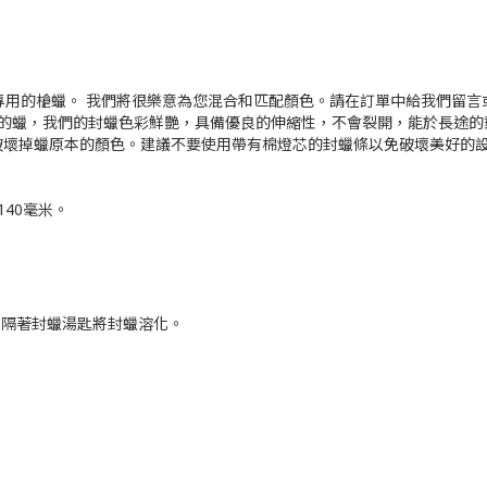
專用的槍蠟。 我們將很樂意為您混合和匹配顏色。請在訂單中給我們留言
燭的蠟，我們的封蠟色彩鮮艷，具備優良的伸縮性，不會裂開，能於長途的
破壞掉蠟原本的顏色。建議不要使用帶有棉燈芯的封蠟條以免破壞美好的
140毫米。
，隔著封蠟湯匙將封蠟溶化。