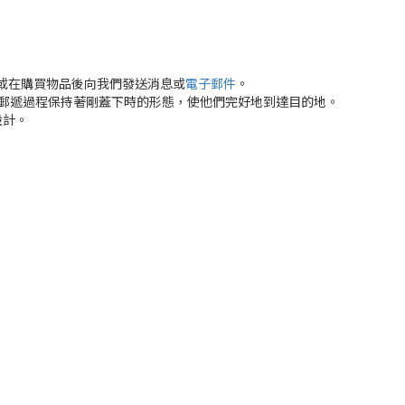
或在購買物品後向我們發送消息或
電子郵件
。
郵遞過程保持著剛蓋下時的形態，使他們完好地到達目的地。
設計。