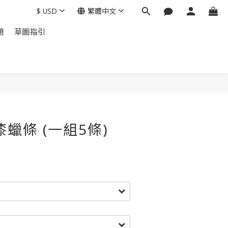
$
USD
繁體中文
題
草圖指引
蠟條 (一組5條)