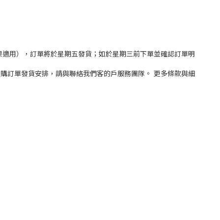
稿（如果適用），訂單將於星期五發貨；如於星期三前下單並確認訂單明
量採購訂單發貨安排，請與聯絡我們客的戶服務團隊。 更多條款與細