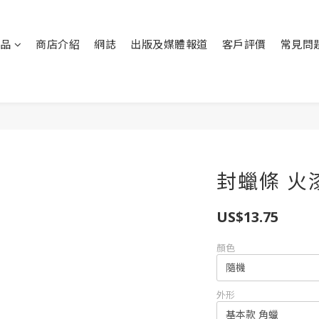
品
商店介紹
網誌
出版及媒體報道
客戶評價
常見問
封蠟條 火漆
US$13.75
顏色
外形