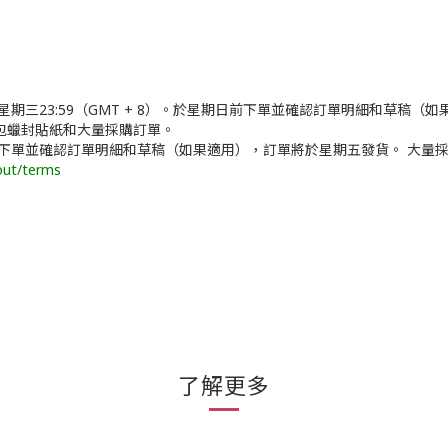
和及星期三23:59（GMT + 8）。於星期日前下單並確認訂單明細和草
包蠟封貼紙和大量採購訂單。
期日前下單並確認訂單明細和草稿（如果適用），訂單將於星期五發貨。 大
out/terms
了解更多